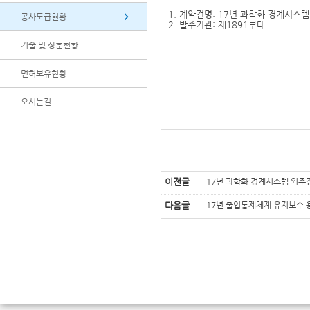
1. 계약건명: 17년 과학화 경계시스
공사도급현황
2. 발주기관: 제1891부대
기술 및 상훈현황
면허보유현황
오시는길
이전글
17년 과학화 경계시스템 외주
다음글
17년 출입통제체계 유지보수 