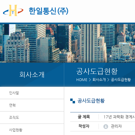
공사도급현황
회사소개
HOME
회사소개
공사도급현황
인사말
공사도급현황
연혁
글 제목
17년 과학화 경계
조직도
페이지 정보
관리자
작성자
사업현황