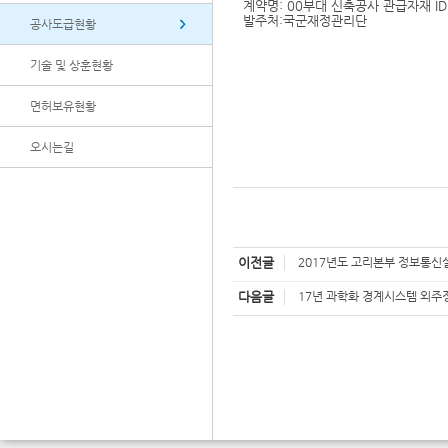
계약명: 00부대 신축공사 관급자재 ID
발주처:국군재정관리단
공사도급현황
기술 및 상훈현황
면허보유현황
오시는길
이전글
2017년도 고리본부 정보통
다음글
17년 과학화 경계시스템 외주