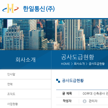
공사도급현황
회사소개
HOME
회사소개
공사도급현황
인사말
공사도급현황
연혁
글 제목
00부대 신축공사 관
조직도
페이지 정보
관리자
작성자
사업현황