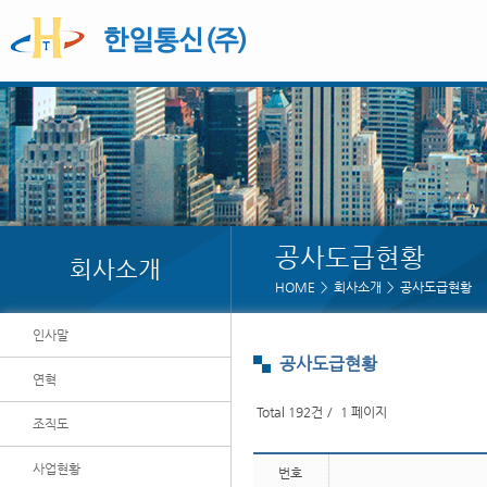
공사도급현황
회사소개
HOME
회사소개
공사도급현황
인사말
공사도급현황
연혁
Total 192건
1 페이지
조직도
사업현황
번호