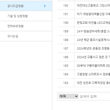
192
대전대신고등학교 그린스마
공사도급현황
191
차기 국방광대역통신망 구축
기술 및 상훈현황
190
한빛교회 비전홀 LED교체
면허보유현황
189
24-F-방송장비세트(혼합 
오시는길
188
24년 해군 중요시설경계시
187
2024학년도 운동장 조명등
186
2024년 교통사고 잦은 곳
185
00부대 구봉마을아파트 8
184
고향장항 스마트도시 정보
183
대전 성천초 다목적강당 증