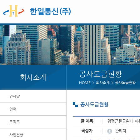
공사도급현황
회사소개
HOME
회사소개
공사도급현황
인사말
공사도급현황
연혁
글 제목
행평근린공원내 이
조직도
페이지 정보
관리자
작성자
사업현황