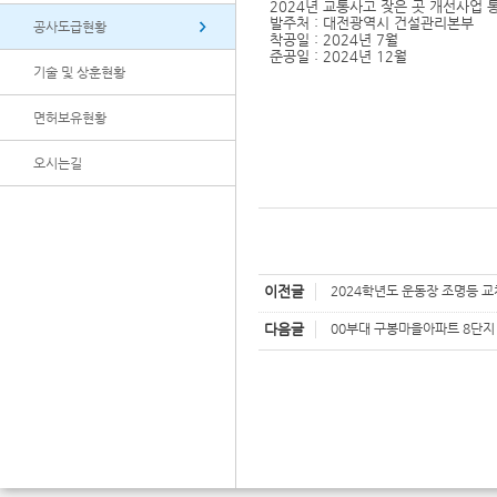
2024년 교통사고 잦은 곳 개선사업 
발주처 : 대전광역시 건설관리본부
공사도급현황
착공일 : 2024년 7월
준공일 : 2024년 12월
기술 및 상훈현황
면허보유현황
오시는길
이전글
2024학년도 운동장 조명등 
다음글
00부대 구봉마을아파트 8단지