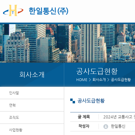
공사도급현황
회사소개
HOME
회사소개
공사도급현황
인사말
공사도급현황
연혁
글 제목
2024년 교통사고
조직도
페이지 정보
한일통신
작성자
사업현황