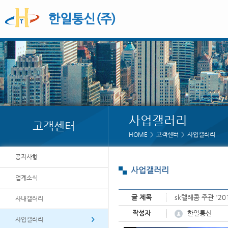
사업갤러리
고객센터
HOME
고객센터
사업갤러리
공지사항
사업갤러리
업계소식
글 제목
sk텔레콤 주관 '2
사내갤러리
페이지 정보
한일통신
작성자
사업갤러리