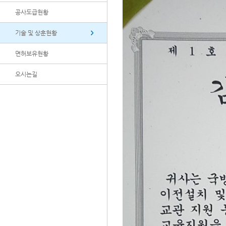
공사도급현황
기술 및 상훈현황
면허보유현황
오시는길