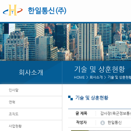
기술 및 상훈현황
회사소개
HOME
회사소개
기술 및 상훈현
인사말
기술 및 상훈현황
연혁
글 제목
감사장(육군정보통
조직도
페이지 정보
한일통신
작성자
사업현황