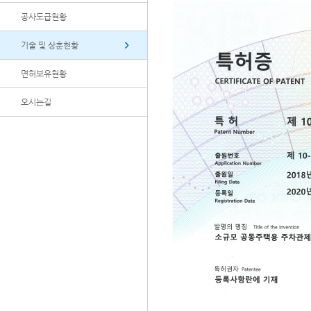
공사도급현황
기술 및 상훈현황
면허보유현황
오시는길