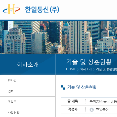
기술 및 상훈현황
회사소개
HOME
회사소개
기술 및 상훈현
인사말
기술 및 상훈현황
연혁
글 제목
특허증(소규모 공동
조직도
페이지 정보
한일통신
작성자
사업현황