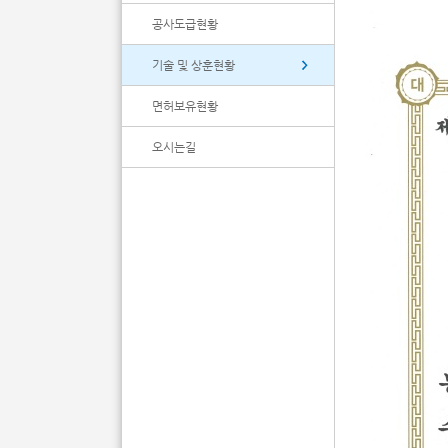
공사도급현황
기술 및 상훈현황
면허보유현황
오시는길