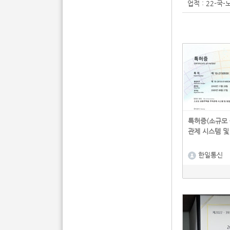
업적 : 22-
특허증(소규모
관제 시스템 및
한일통신