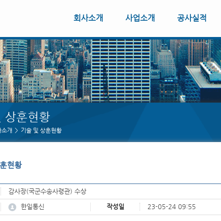
회사소개
사업소개
공사실적
및 상훈현황
사소개
기술 및 상훈현황
상훈현황
감사장(국군수송사령관) 수상
한일통신
작성일
23-05-24 09:55